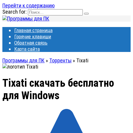
Перейти к содержанию
Search for:
Главная страница
Горячие клавиши
Обратная связь
Карта сайта
Программы для ПК
»
Торренты
»
Tixati
Tixati
скачать бесплатно
для Windows