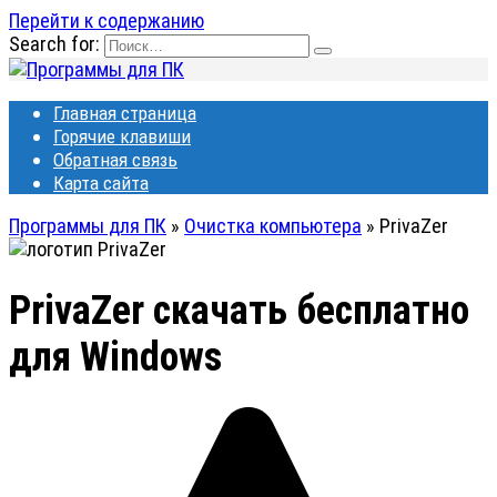
Перейти к содержанию
Search for:
Главная страница
Горячие клавиши
Обратная связь
Карта сайта
Программы для ПК
»
Очистка компьютера
»
PrivaZer
PrivaZer
скачать бесплатно
для Windows