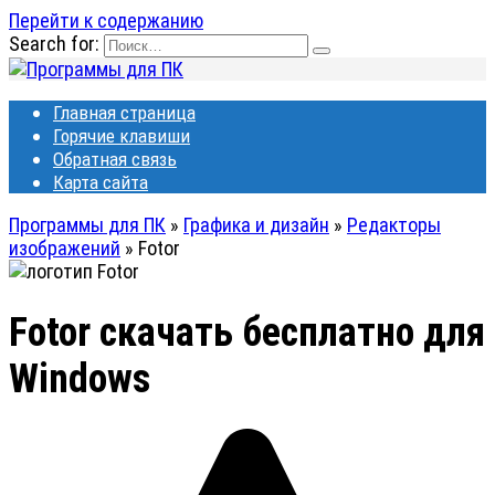
Перейти к содержанию
Search for:
Главная страница
Горячие клавиши
Обратная связь
Карта сайта
Программы для ПК
»
Графика и дизайн
»
Редакторы
изображений
»
Fotor
Fotor
скачать бесплатно для
Windows