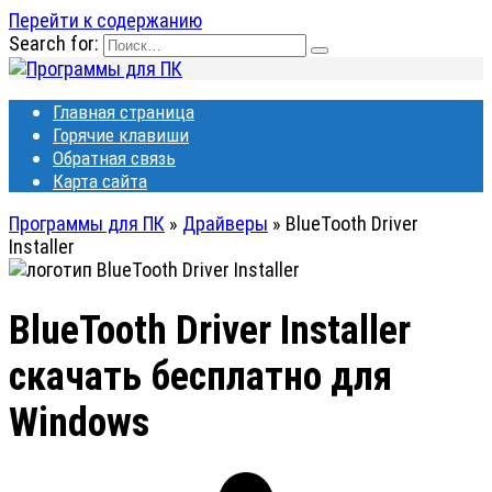
Перейти к содержанию
Search for:
Главная страница
Горячие клавиши
Обратная связь
Карта сайта
Программы для ПК
»
Драйверы
»
BlueTooth Driver
Installer
BlueTooth Driver Installer
скачать бесплатно для
Windows