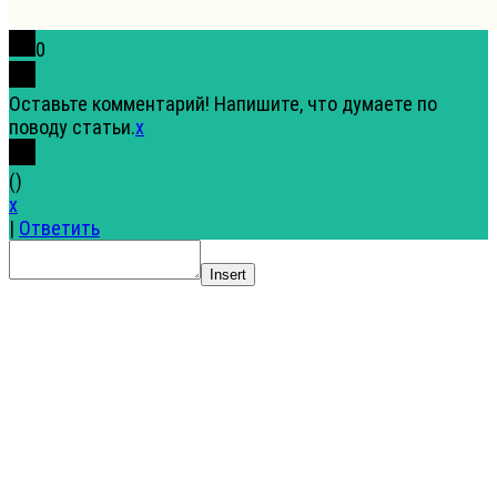
0
Оставьте комментарий! Напишите, что думаете по
поводу статьи.
x
(
)
x
|
Ответить
Insert