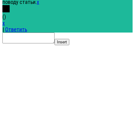
поводу статьи.
x
(
)
x
|
Ответить
Insert