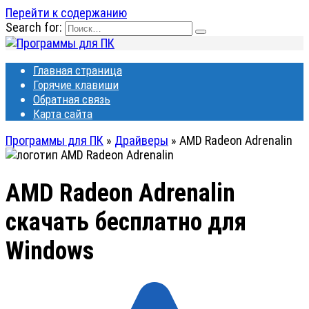
Перейти к содержанию
Search for:
Главная страница
Горячие клавиши
Обратная связь
Карта сайта
Программы для ПК
»
Драйверы
»
AMD Radeon Adrenalin
AMD Radeon Adrenalin
скачать бесплатно для
Windows